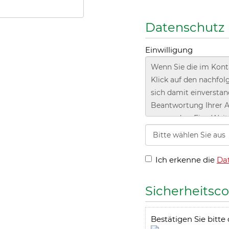
Stiftungsvermögen zu
Diese Form der Unter
juristischen und steu
Wir freuen uns, Sie 
notwendigen Schritte
Wir sind fü
Wir freuen uns, wenn 
Tierschutzstiftung B
für das Tierwohl übe
Wir sind für Sie da u
Themen Helfen und St