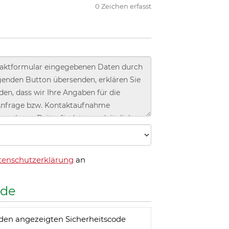
geführt.
stützung bedarf einer umfangreichen
errechtlichen Beratung und Begleitung.
zu beraten und gemeinsam mit Ihnen die
 zu besprechen.
r Sie da!
Sie sich mit den Zielen der
ochum identifizieren und Verantwortung
rnehmen möchten. Sprechen Sie uns an!
nd beantworten Ihre Fragen rund um die
iften.