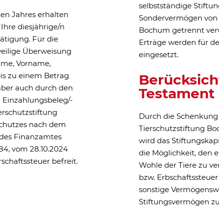
FTEN
chutz – unmittelbar und n