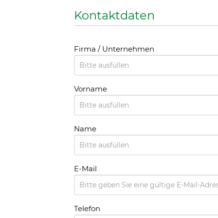
IBAN DE77 430 500 010 007 419 013
BIC (SWIFT) WELADED1BOC
Bis spätestens Mitte Februar des nächs
erhalten Sie von uns unaufgefordert für 
Spende/n an uns eine Zuwendungsbestä
Zuwendungsbestätigung muss Ihre jew
die notwendigen Angaben erhalten (N
vollständige Anschrift). Einzelspenden 
von 200 Euro können dem Finanzamt a
entsprechenden Kontoauszug oder den
Quittung nachgewiesen werden. Die Tie
Bochum ist wegen Förderung des Tier
letzten zugegangenen Steuerbescheid
Bochum, Steuer-Nummer 306/5804/078
nach § 5 Abs. 1 Nr. 9 KStG von der Körpe