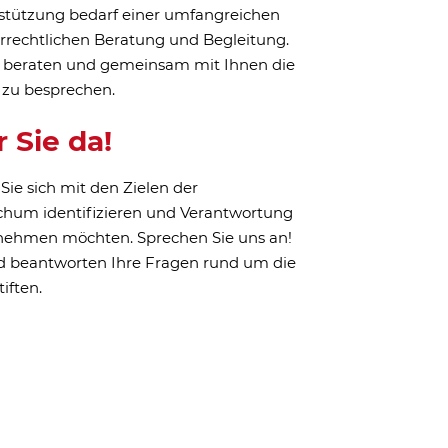
–
gedanke mit
ird das Stiftungskapital vergrößert.
lzuführung zeichnet sich durch eine
eit aus, da das zugestiftete Kapital
leibt und die damit erwirtschafteten
hführung unserer Projekte verwendet
einer
ändigen Stiftung
ierschutzstiftung Bochum können sie
gründen und so selbst für den Tierschutz