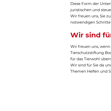
Zustiftung 
zstiftung Bochum
Tierschutz
inaus nachhaltig
ierschutz im
Zukunft
nen Sie unsere Arbeit
ertrauensvoll und
Mit einer Zustiftung w
Diese Form der Kapita
besondere Nachhaltigk
langfristig erhalten b
Erträge für die Durc
rfüllung ihrer
werden.
le Unterstützung von
ganisationen, die
Gründung 
sen.
unselbstst
Unter dem Dach der T
eine eigene Stiftung 