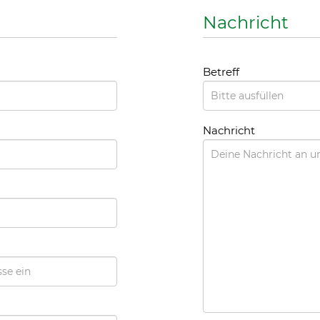
aktiv werden. Diese F
genießt steuerliche R
selbstständige Stiftun
ten Jahres erhalten
Sondervermögen von 
Ihre diesjährige/n
Bochum getrennt verw
tigung. Für die
Erträge werden für d
eilige Überweisung
eingesetzt.
ame, Vorname,
bis zu einem Betrag
Berücksich
ber auch durch den
Testament
 Einzahlungsbeleg/-
rschutzstiftung
Durch die Schenkung i
schutzes nach dem
Tierschutzstiftung B
 des Finanzamtes
wird das Stiftungskap
4, vom 28.10.2024
die Möglichkeit, den 
rschaftssteuer befreit.
Wohle der Tiere zu ve
bzw. Erbschaftssteuer
sonstige Vermögensw